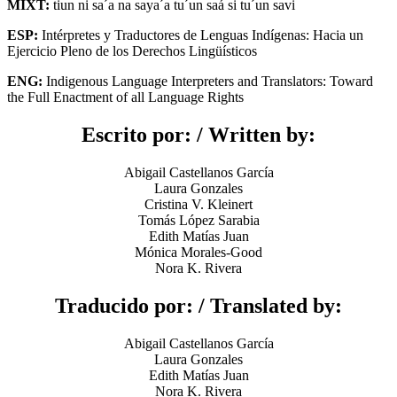
MIXT:
tiun ni sa´a na saya´a tu´un saá si tu´un savi
ESP:
Intérpretes y Traductores de Lenguas Indígenas: Hacia un
Ejercicio Pleno de los Derechos Lingüísticos
ENG:
Indigenous Language Interpreters and Translators: Toward
the Full Enactment of all Language Rights
Escrito por:
/
Written by:
Abigail Castellanos García
Laura Gonzales
Cristina V. Kleinert
Tomás López Sarabia
Edith Matías Juan
Mónica Morales-Good
Nora K. Rivera
Traducido por:
/
Translated by:
Abigail Castellanos García
Laura Gonzales
Edith Matías Juan
Nora K. Rivera