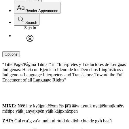
Reader Appearance
Search
Sign In
avatar
Options
“Title Page/Página Titular” in “Intérpretes y Traductores de Lenguas
Indígenas: Hacia un Ejercicio Pleno de los Derechos Lingüísticos /
Indigenous Language Interpreters and Translators: Toward the Full
Enactment of all Language Rights”
MIXE:
Nëë ijty kyäjpnkëëxm ëts jä'ä ääw ayuuk nyajtëkmujkmëty
mëtipe yäjk janyajxpën yäjk käjpxnäxpën
ZAP:
Gal rxa’g za’a mniit ni rtuid de dixh xhte de gxh baañ